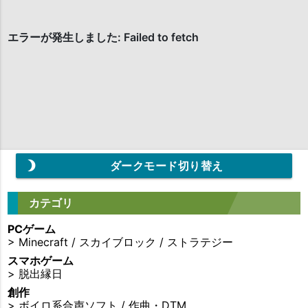
brightness_3
ダークモード切り替え
カテゴリ
PCゲーム
>
Minecraft
/
スカイブロック
/
ストラテジー
スマホゲーム
>
脱出縁日
創作
>
ボイロ系合声ソフト
/
作曲・DTM