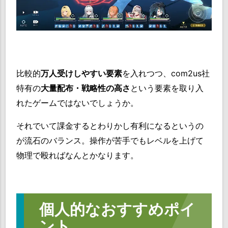
比較的
万人受けしやすい要素
を入れつつ、com2us社
特有の
大量配布・戦略性の高さ
という要素を取り入
れたゲームではないでしょうか。
それでいて課金するとわりかし有利になるというの
が流石のバランス。操作が苦手でもレベルを上げて
物理で殴ればなんとかなります。
個人的なおすすめポイ
ント