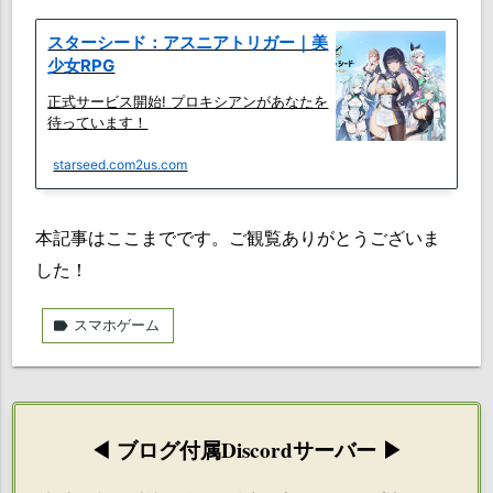
スターシード：アスニアトリガー｜美
少女RPG
正式サービス開始! プロキシアンがあなたを
待っています！
starseed.com2us.com
本記事はここまでです。ご観覧ありがとうございま
した！
label
スマホゲーム
◀ ブログ付属Discordサーバー ▶