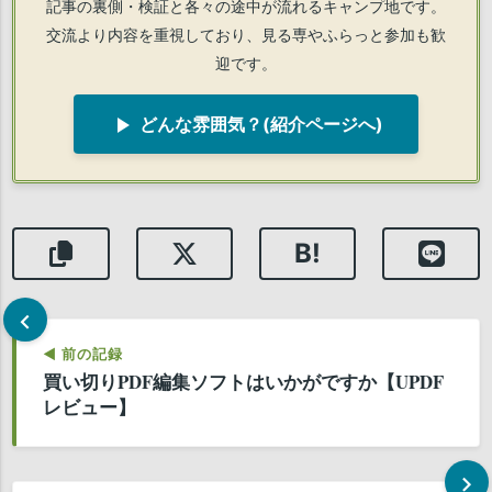
記事の裏側・検証と各々の途中が流れるキャンプ地です。
交流より内容を重視しており、見る専やふらっと参加も歓
迎です。
play_arrow
どんな雰囲気？(紹介ページへ)
B!
chevron_left
◀ 前の記録
買い切りPDF編集ソフトはいかがですか【UPDF
レビュー】
chevron_right