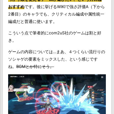
おすすめ
です。後に挙げるWIKIで強さ評価A（下から
2番目）のキャラでも、クリティカル編成や属性統一
編成だと普通に使います。
こういう点で筆者的にcom2uS社のゲームは割と好
き。
ゲームの内容については…まあ、４つくらい流行りの
ソシャゲの要素をミックスした、という感じです
ね。
BGMとか特にそう。