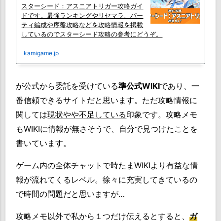
スターシード：アスニアトリガー攻略ガイ
ドです。最強ランキングやリセマラ、パー
ティ編成や序盤攻略などを攻略情報を掲載
しているのでスターシード攻略の参考にどうぞ。
kamigame.jp
が公式から委託を受けている
準公式WIKI
であり、一
番信頼できるサイトだと思います。ただ攻略情報に
関しては
現状やや不足している
印象です。攻略メモ
もWIKIに情報が無さそうで、自分で見つけたことを
書いています。
ゲーム内の全体チャットで時たまWIKIより有益な情
報が流れてくるレベル。徐々に充実してきているの
で時間の問題だと思いますが…
攻略メモ以外で私から１つだけ伝えるとすると、
ガ