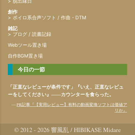
>
脱出縁日
創作
>
ボイロ系合声ソフト
/
作曲・DTM
雑記
>
ブログ
/
読書記録
Webツール置き場
自作BGM置き場
今日の一節
「正直なレビューが条件です」『いえ、正直なレビュ
ーをしてください』――カウンターを食らった。
―
PR記事『【実用レビュー】有料の動画変換ソフトは価値ア
リか』
© 2012 - 2026 響風乱 / HIBIKASE Midare