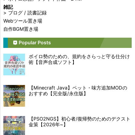
雑記
>
ブログ
/
読書記録
Webツール置き場
自作BGM置き場
Popular Posts
ボイロ勢のための、規約をさらっと守る仕分け
術【音声合成ソフト】
【Minecraft Java】ペット・味方追加MODの
おすすめ【完全版/永住版】
【PSO2NGS】初心者/復帰勢のためのデクスト
金策【2026年~】